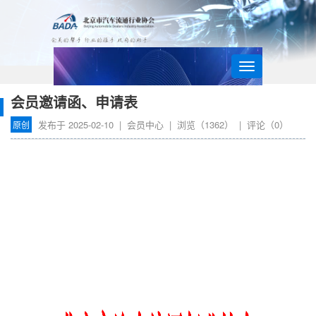
导
航
会员邀请函、申请表
发布于
2025-02-10
|
会员中心
| 浏览（
1362
） | 评论（
0
）
原创