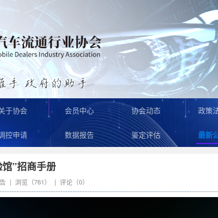
关于协会
会员中心
协会动态
政策
调控申请
数据报告
鉴定评估
最新
验馆”招商手册
告
| 浏览（
761
） | 评论（
0
）