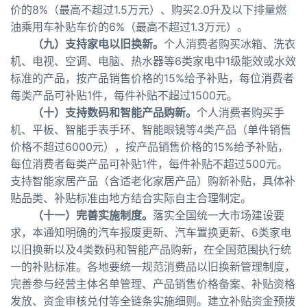
价的8%（最高不超过1.5万元）、购买2.0升及以下排量燃
油乘用车补贴车价的6%（最高不超过1.3万元）。
（九）支持家电以旧换新。
个人消费者购买冰箱、洗衣
机、电视、空调、电脑、热水器等6类家电中1级能效或水效
标准的产品，按产品销售价格的15%给予补贴，每位消费者
每类产品可补贴1件，每件补贴不超过1500元。
（十）支持数码和智能产品购新。
个人消费者购买手
机、平板、智能手表手环、智能眼镜等4类产品（单件销售
价格不超过6000元），按产品销售价格的15%给予补贴，
每位消费者每类产品可补贴1件，每件补贴不超过500元。
支持智能家居产品（含适老化家居产品）购新补贴，具体补
贴品类、补贴标准由地方结合实际自主合理制定。
（十一）完善实施制度。
落实全国统一大市场建设要
求，本通知明确的汽车报废更新、汽车置换更新、6类家电
以旧换新以及4类数码和智能产品购新，在全国范围执行统
一的补贴标准。各地要统一规范消费品以旧换新管理制度，
完善参与经营主体名单管理、产品销售价格备案、补贴资格
发放、资金审核兑付等全链条实施细则。建立补贴资金预拨