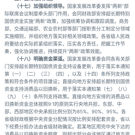
（十七）加强组织领导。
国家发展改革委发挥“两新”部
际联席会议制度牵头部门作用，会同财政部安排超长期特别
国债资金实施“两新”政策，加强统筹协调和跟踪调度。商务
部、交通运输部、农业农村部等部门按职责分工制定分领域
实施细则，并组织地方落实好相关领域政策。各省级人民政
府要结合实际抓紧组织落实，压实各方责任，把握工作节
奏，强化协调推进，持续提升“两新”政策效能。
（十八）明确资金渠道。
国家发展改革委会同各有关部
门安排超长期特别国债资金支持设备更新，用于落实本通知
第（一）（二）（三）（四），以及（十四）条所列支持政
策和符合条件的项目建设；直接向地方安排超长期特别国债
资金支持消费品以旧换新，用于落实本通知第（七）（八）
（九）（十）条所列支持政策。直接向地方安排的消费品以
旧换新资金总体按照9:1的原则实行央地共担，东部、中
部、西部地区中央承担比例分别为85%、90%、95%。各
省级财政根据中央资金分配情况按比例安排配套资金，省以
下经费分担办法由省级财政确定。若某地区用完中央下达的
消费品以旧换新资金额度，则超出部分由该地区通过地方资