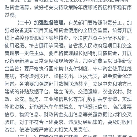
贴资金清算，做好相关支持政策跨年度顺畅衔接和平稳有序
过渡。
（二十）加强监督管理。
有关部门要按照职责分工，加
强对设备更新项目实施和资金使用的全链条监管，统筹开展
线上监控预警和线下实地核查，坚决防范资金分配不及时、
使用迟缓、挤占挪用等问题。各省级人民政府是项目和资金
管理第一责任主体，要严格管理超长期特别国债资金，开展
设备更新项目日常调度和现场评估，加强消费品以旧换新资
金监管；要严格执行国库集中支付制度，守牢资金使用红线
底线，不得虚列支出、虚报支出、以拨代支，避免资金沉淀
闲置。各地要加强跨部门数据联通共享，立足中央和地方已
建成的补贴数据平台，建立商务、交通运输、农业农村、财
政、公安、税务、工业和信息化等部门数据共享渠道，实现
补贴资格、新能源汽车车型信息、车辆登记信息、商品发票
信息、物流信息、财政资金支出信息等关键数据比对和交叉
验证。对于不符合上述要求、违反财经纪律的，要及时收回
资金，依法依规严肃追究相关人员责任。