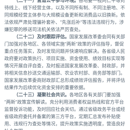
（二十一）营造公平参与环境。
各地要一视同仁平等对
待线上、线下经营主体，以及不同所有制、不同注册地、不
同规模经营主体参与大规模设备更新和消费品以旧换新。依
法依规严肃处理骗补套补、“先涨后补”等违法违规行为，涉
嫌犯罪的移送司法机关依法严厉查处。
（二十二）及时跟踪评估。
国家发展改革委会同有关部
门加强对各地区、各领域实施“两新”政策的评估指导，督促
重点任务落实，及时发现问题并快速响应解决。各省级人民
政府要对政策执行、项目实施、资金使用、绩效目标实现等
情况开展自评自查，及时报送国家发展改革委、财政部，并
将相关信息抄送交通运输部、农业农村部、商务部等部门。
国家发展改革委商财政部汇总形成绩效评估报告，并将评估
结果作为后续优化资金安排的重要依据。
（二十三）凝聚社会共识。
各地区各有关部门要加强
“两新”政策宣传解读。充分利用消费者权益热线和官方平台
监督投诉功能，及时回应社会关切。通过省级政务平台或经
省级政府委托并备案的第三方平台，定期汇总发布补贴使
用、违规行为查处等情况，提升政策实施透明度，营造良好