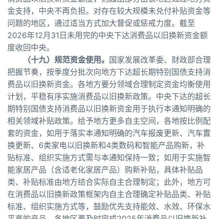
金支持，中央不再负担。对存在较大规模未兑付补贴资金等
问题的地区，通过适当方式加大督促或惩戒力度。截至
2026年12月31日未用完的中央下达消费品以旧换新资金额
度收回中央。
（十九）规范资金使用。
国家发展改革委、财政部合理
把握节奏，按季度分批次向地方下达超长期特别国债支持消
费品以旧换新资金。各地方要分领域合理制定资金均衡使用
计划，平稳有序实施消费品以旧换新政策。中央下达的超长
期特别国债支持消费品以旧换新资金用于执行本通知明确的
相关领域补贴政策。给予地方更多自主空间，各地按比例配
套的资金，如用于落实本通知明确的汽车报废更新、汽车置
换更新、6类家电以旧换新和4类数码和智能产品购新，补
贴标准、组织实施方式需与本通知保持一致；如用于实施智
能家居产品（含适老化家居产品）购新补贴，具体补贴品
类、补贴标准由地方结合实际自主合理制定；此外，地方可
在消费品以旧换新政策框架内自主合理确定补贴品类、补贴
标准、组织实施方式等，鼓励优先支持能效、水效、环保水
平高的产品。各地区要及时完成2025年消费品以旧换新补