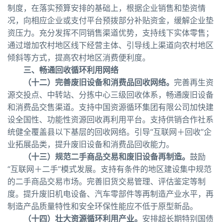
制度，在落实预算安排的基础上，根据企业销售和垫资情
况，向相应企业或支付平台预拨部分补贴资金，缓解企业垫
资压力。充分发挥不同销售渠道优势，支持线下实体零售；
通过增加农村地区线下经营主体、引导线上渠道向农村地区
倾斜等方式，提高农村地区消费便利度。
三、畅通回收循环利用网络
（十二）完善废旧设备和消费品回收网络。
完善再生资
源交投点、中转站、分拣中心三级回收体系，畅通废旧设备
和消费品交售渠道。支持中国资源循环集团有限公司加快建
设全国性、功能性资源回收再利用平台。支持供销合作社系
统健全覆盖县以下基层的回收网络。引导“互联网＋回收”企
业拓展品类，提升废旧设备和消费品回收能力。
（十三）规范二手商品交易和废旧设备再制造。
鼓励
“互联网＋二手”模式发展。支持有条件的地区建设集中规范
的二手商品交易市场。完善旧货交易管理、评估鉴定等制
度。提升废旧机电设备、汽车零部件等再制造产业水平，再
制造产品质量特性和安全环保性能应不低于原型新品。
（十四）壮大资源循环利用产业。
安排超长期特别国债