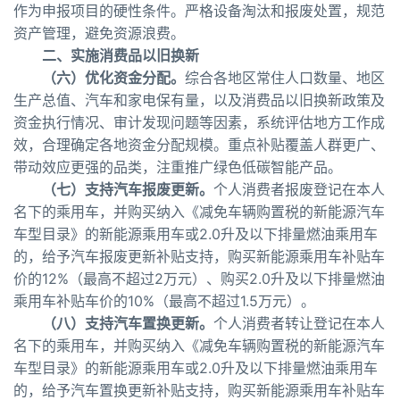
作为申报项目的硬性条件。严格设备淘汰和报废处置，规范
资产管理，避免资源浪费。
二、实施消费品以旧换新
（六）优化资金分配。
综合各地区常住人口数量、地区
生产总值、汽车和家电保有量，以及消费品以旧换新政策及
资金执行情况、审计发现问题等因素，系统评估地方工作成
效，合理确定各地资金分配规模。重点补贴覆盖人群更广、
带动效应更强的品类，注重推广绿色低碳智能产品。
（七）支持汽车报废更新。
个人消费者报废登记在本人
名下的乘用车，并购买纳入《减免车辆购置税的新能源汽车
车型目录》的新能源乘用车或2.0升及以下排量燃油乘用车
的，给予汽车报废更新补贴支持，购买新能源乘用车补贴车
价的12%（最高不超过2万元）、购买2.0升及以下排量燃油
乘用车补贴车价的10%（最高不超过1.5万元）。
（八）支持汽车置换更新。
个人消费者转让登记在本人
名下的乘用车，并购买纳入《减免车辆购置税的新能源汽车
车型目录》的新能源乘用车或2.0升及以下排量燃油乘用车
的，给予汽车置换更新补贴支持，购买新能源乘用车补贴车