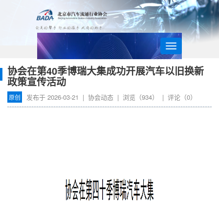
导
航
协会在第40季博瑞大集成功开展汽车以旧换新
政策宣传活动​
发布于
2026-03-21
|
协会动态
| 浏览（
934
） | 评论（
0
）
原创